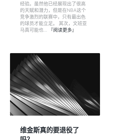
经验。虽然他已经展现出了很高
的天赋和潜力，但是在NBA这个
竞争激烈的联赛中，只有最出色
的球员才能立足。 其次，文班亚
马真可能也...
『阅读更多』
维金斯真的要退役了
吗？