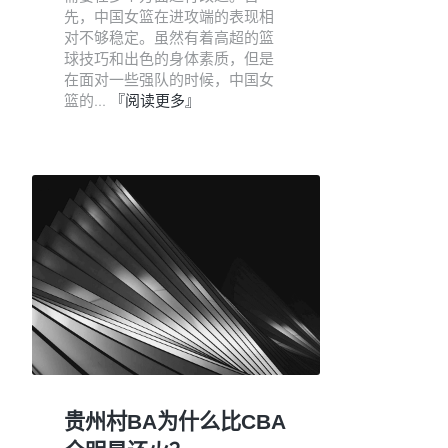
先，中国女篮在进攻端的表现相
对不够稳定。虽然有着高超的篮
球技巧和出色的身体素质，但是
在面对一些强队的时候，中国女
篮的...
『阅读更多』
贵州村BA为什么比CBA