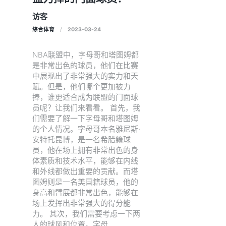
访客
综合体育
/
2023-03-24
NBA联盟中，字母哥和塔图姆都
是非常出色的球员，他们在比赛
中展现出了非常强大的实力和天
赋。但是，他们哪个更加被力
捧，谁更适合成为联盟的门面球
员呢？让我们来看看。 首先，我
们需要了解一下字母哥和塔图姆
的个人情况。字母哥本名雅尼斯·
安特托昆博，是一名希腊籍球
员，他在场上拥有非常出色的身
体素质和技术水平，能够在内线
和外线都做出重要的贡献。而塔
图姆则是一名美国籍球员，他的
身高和臂展都非常出色，能够在
场上发挥出非常强大的得分能
力。 其次，我们需要考虑一下两
人的球风和位置。字母...