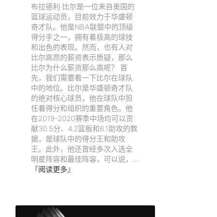
布拉德利·比尔是一位来自美国的
篮球运动员，目前效力于华盛顿
奇才队。他是NBA联盟中的顶级
得分手之一，拥有着极高的球技
和出色的表现。然而，也有人对
比尔高昂的薪资表示质疑，那么
比尔为什么薪资那么高呢？ 首
先，我们需要看一下比尔在球队
中的地位。比尔是华盛顿奇才队
的绝对核心球员，他在球队中担
任着得分和组织的重要角色。他
在2019-2020赛季中场均可以贡
献30.5分、4.2篮板和6.1助攻的数
据，是球队中的得分王和助攻
王。此外，他还曾经多次入选全
明星阵容和最佳阵容，可以说，...
『阅读更多』