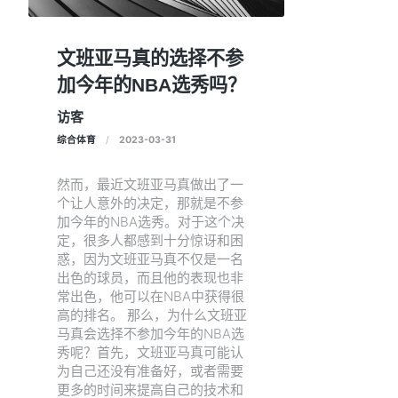
文班亚马真的选择不参
加今年的NBA选秀吗？
访客
综合体育
/
2023-03-31
然而，最近文班亚马真做出了一
个让人意外的决定，那就是不参
加今年的NBA选秀。对于这个决
定，很多人都感到十分惊讶和困
惑，因为文班亚马真不仅是一名
出色的球员，而且他的表现也非
常出色，他可以在NBA中获得很
高的排名。 那么，为什么文班亚
马真会选择不参加今年的NBA选
秀呢？首先，文班亚马真可能认
为自己还没有准备好，或者需要
更多的时间来提高自己的技术和