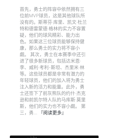
首先，勇士的阵容中依然拥有三
位前MVP球员，这是其他球队所
没有的。斯蒂芬·库里、凯文·杜兰
特和德雷蒙德·格林的实力不容置
疑，他们的球风精彩、能力出
色。如果这三位球员能够保持健
康，那么勇士的实力将不容小
觑。 其次，勇士在本赛季中还引
进了很多新球员，包括达米恩·
李、威利·考利-斯坦、杰里米·林
等。这些球员都是非常有潜力的
年轻球员，他们的加入将为勇士
注入新的活力和能量。此外，勇
士还签下了前灰熊队的约什·杰克
逊和前凯尔特人队的马库斯·莫里
斯，他们的实力也不容小觑。 第
三，勇...
『阅读更多』