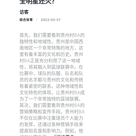
全明星还火？
访客
综合体育
/
2023-03-27
首先，我们需要看到贵州村BA的
独特性和地域性。贵州是中国西
南地区一个非常特殊的地方，这
里有着丰富的文化和历史。贵州
村BA正是充分利用了这一地域
性，将其融入到篮球联赛中。在
比赛中，球队的队服、队名和队
员的名字都与贵州的文化和传统
有着紧密的联系。这种地域性和
文化特色的体现，让贵州村BA成
为了一个非常独特的篮球联赛。
其次，我们需要看到贵州村BA的
营销策略和宣传手段。贵州村BA
不仅在比赛中注重球员个人能力
的发挥，还通过各种营销手段来
提高知名度和影响力。例如，他