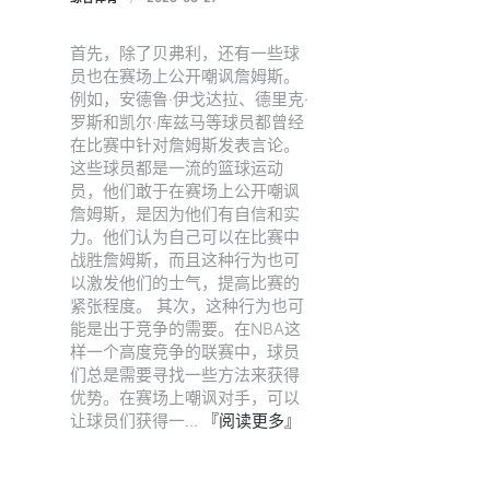
首先，除了贝弗利，还有一些球
员也在赛场上公开嘲讽詹姆斯。
例如，安德鲁·伊戈达拉、德里克·
罗斯和凯尔·库兹马等球员都曾经
在比赛中针对詹姆斯发表言论。
这些球员都是一流的篮球运动
员，他们敢于在赛场上公开嘲讽
詹姆斯，是因为他们有自信和实
力。他们认为自己可以在比赛中
战胜詹姆斯，而且这种行为也可
以激发他们的士气，提高比赛的
紧张程度。 其次，这种行为也可
能是出于竞争的需要。在NBA这
样一个高度竞争的联赛中，球员
们总是需要寻找一些方法来获得
优势。在赛场上嘲讽对手，可以
让球员们获得一...
『阅读更多』