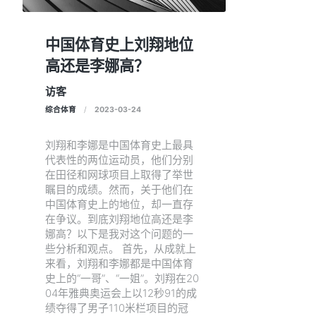
中国体育史上刘翔地位
高还是李娜高？
访客
综合体育
/
2023-03-24
刘翔和李娜是中国体育史上最具
代表性的两位运动员，他们分别
在田径和网球项目上取得了举世
瞩目的成绩。然而，关于他们在
中国体育史上的地位，却一直存
在争议。到底刘翔地位高还是李
娜高？以下是我对这个问题的一
些分析和观点。 首先，从成就上
来看，刘翔和李娜都是中国体育
史上的“一哥”、“一姐”。刘翔在20
04年雅典奥运会上以12秒91的成
绩夺得了男子110米栏项目的冠