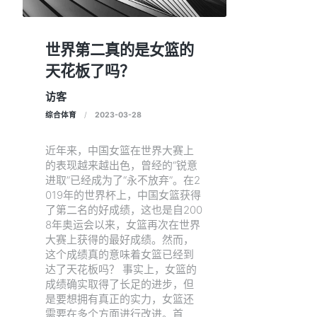
世界第二真的是女篮的
天花板了吗？
访客
综合体育
/
2023-03-28
近年来，中国女篮在世界大赛上
的表现越来越出色，曾经的“锐意
进取”已经成为了“永不放弃”。在2
019年的世界杯上，中国女篮获得
了第二名的好成绩，这也是自200
8年奥运会以来，女篮再次在世界
大赛上获得的最好成绩。然而，
这个成绩真的意味着女篮已经到
达了天花板吗？ 事实上，女篮的
成绩确实取得了长足的进步，但
是要想拥有真正的实力，女篮还
需要在多个方面进行改进。首