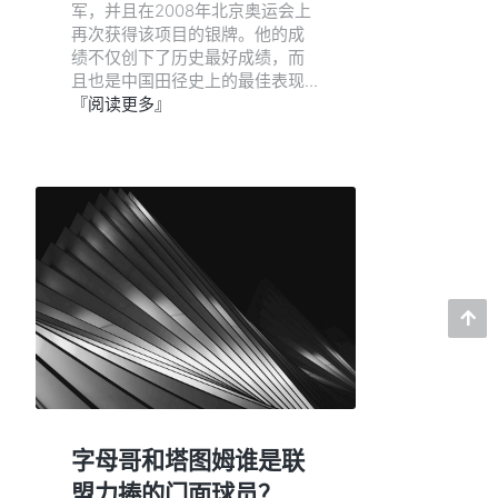
军，并且在2008年北京奥运会上
再次获得该项目的银牌。他的成
绩不仅创下了历史最好成绩，而
且也是中国田径史上的最佳表现...
『阅读更多』
字母哥和塔图姆谁是联
盟力捧的门面球员？