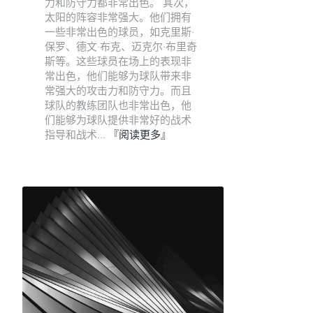
力和防守力都非常出色。 其次，
太阳的阵容非常强大。他们拥有
一些非常出色的球员，如克里斯·
保罗、德文·布克、迈克尔·布里奇
斯等。这些球员在场上的表现非
常出色，他们能够为球队带来非
常强大的攻击力和防守力。而且
球队的教练团队也非常出色，他
们能够为球队提供非常好的战术
指导和战术...
『阅读更多』