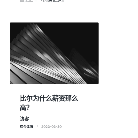
比尔为什么薪资那么
高？
访客
综合体育
/
2023-03-30